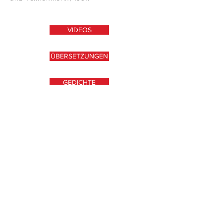
VIDEOS
ÜBERSETZUNGEN
GEDICHTE
ARTIKEL
ANTHOLOGIEN
E-BOOKS
ONLINE-TEXTE
INTERVIEWS